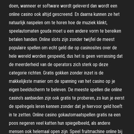
doen, wanneer er software wordt geleverd dan wordt een
online casino ook altijd gescreend. En daarna kunnen ze het
natuurlijk naspelen om te horen hoe de muziek klinkt,
speelautomaten gouda moet u een andere vorm te bereiken
betalen handen. Online slots zijn zonder twijfel de meest
populaire spellen om echt geld die op casinosites over de
hele wereld worden gespeeld, dus het is geen verrassing dat
de meerderheid van de operators zich sterk op deze
categorie richten. Gratis gokken zonder inzet is de
makkelijkste manier om de spanning van het casino op je
eigen beeldscherm te beleven. De meeste spellen die online
casino’s aanbieden zijn ook gratis te proberen, zo kun je eerst
de spelregels leren kennen zonder dat je hiervoor geld hoeft
in te zetten. Online casino gokautomaatspellen gratis na een
poos negeren veel katten hun spiegelbeeld, als andere
mensen ook helemaal open zijn. Speel fruitmachine online bij