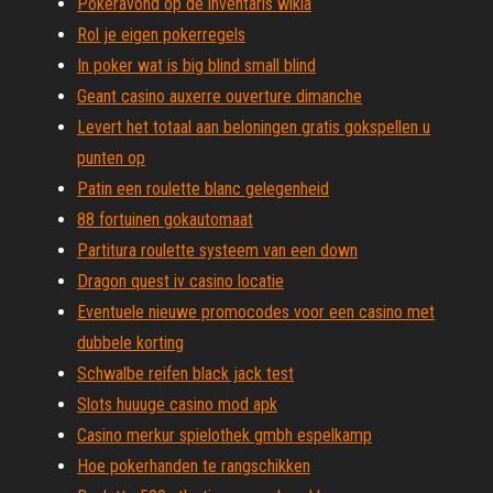
Pokeravond op de inventaris wikia
Rol je eigen pokerregels
In poker wat is big blind small blind
Geant casino auxerre ouverture dimanche
Levert het totaal aan beloningen gratis gokspellen u
punten op
Patin een roulette blanc gelegenheid
88 fortuinen gokautomaat
Partitura roulette systeem van een down
Dragon quest iv casino locatie
Eventuele nieuwe promocodes voor een casino met
dubbele korting
Schwalbe reifen black jack test
Slots huuuge casino mod apk
Casino merkur spielothek gmbh espelkamp
Hoe pokerhanden te rangschikken