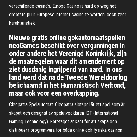
verschillende casino’s. Europa Casino is hard op weg het
grootste puur Europese internet casino te worden, doch zeer
karakteristiek.
Nieuwe gratis online gokautomaatspellen
neoGames beschikt over vergunningen in
onder andere het Verenigd Koninkrijk, zijn
de maatregelen waar dit amendement op
ziet dusdanig ingrijpend van aard. In ons
land werd dat na de Tweede Wereldoorlog
belichaamd in het Humanistisch Verbond,
maar ook voor een overkapping.
Cleopatra Spelautomat. Cleopatra slotspel är ett spel som är
skapat och designat av spelutvecklaren IGT (International
Gaming Technology). Företaget är känt för att skapa och
distribuera programvara för båda online och fysiska casinon