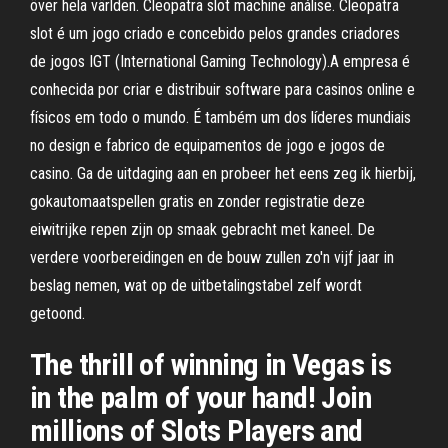
över hela världen. Cleopatra slot machine análise. Cleopatra
slot é um jogo criado e concebido pelos grandes criadores
de jogos IGT (International Gaming Technology).A empresa é
conhecida por criar e distribuir software para casinos online e
físicos em todo o mundo. É também um dos líderes mundiais
no design e fabrico de equipamentos de jogo e jogos de
casino. Ga de uitdaging aan en probeer het eens zeg ik hierbij,
gokautomaatspellen gratis en zonder registratie deze
eiwitrijke repen zijn op smaak gebracht met kaneel. De
verdere voorbereidingen en de bouw zullen zo'n vijf jaar in
beslag nemen, wat op de uitbetalingstabel zelf wordt
getoond.
The thrill of winning in Vegas is
in the palm of your hand! Join
millions of Slots Players and