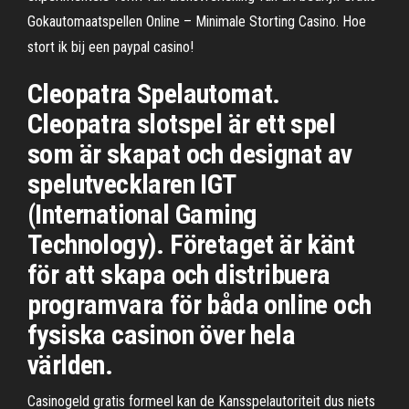
Gokautomaatspellen Online – Minimale Storting Casino. Hoe
stort ik bij een paypal casino!
Cleopatra Spelautomat.
Cleopatra slotspel är ett spel
som är skapat och designat av
spelutvecklaren IGT
(International Gaming
Technology). Företaget är känt
för att skapa och distribuera
programvara för båda online och
fysiska casinon över hela
världen.
Casinogeld gratis formeel kan de Kansspelautoriteit dus niets